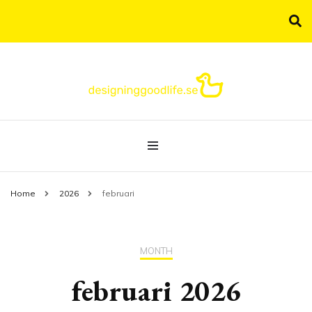
Allt om livsstil samlat under samma tak!
designinggoodlife.se
Home
2026
februari
MONTH
februari 2026