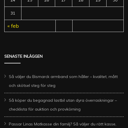
24
25
26
27
28
29
30
31
« feb
SENASTE INLÄGGEN
Så väljer du Bismarck armband som håller – kvalitet, mått
och skötsel steg för steg
Så köper du begagnad lastbil utan dyra överraskningar –
checklista för auktion och provkörning
Passar Linas Matkasse din familj? Så väljer du rätt kasse,