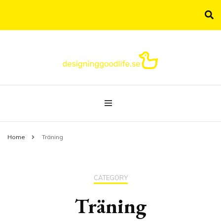
Allt om livsstil samlat under samma tak!
designinggoodlife.se
Home
Träning
CATEGORY
Träning