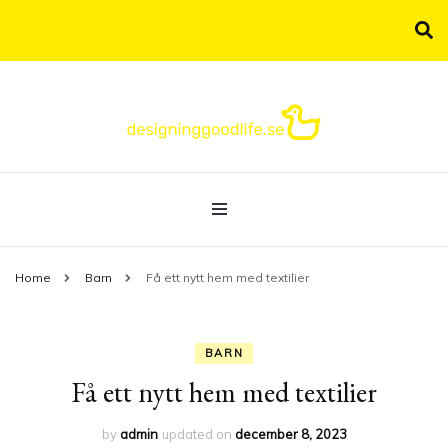
Allt om livsstil samlat under samma tak!
designinggoodlife.se
Home
Barn
Få ett nytt hem med textilier
BARN
Få ett nytt hem med textilier
by
admin
updated on
december 8, 2023