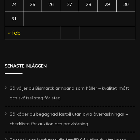
24
25
26
27
28
29
30
31
« feb
SENASTE INLÄGGEN
Så väljer du Bismarck armband som håller – kvalitet, mått
och skötsel steg för steg
Så köper du begagnad lastbil utan dyra överraskningar –
checklista för auktion och provkörning